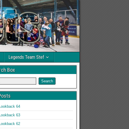
Legends Team Stef
rch Box
Posts
Lookback 64
Lookback 63
Lookback 62