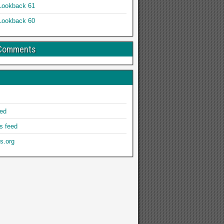
Lookback 61
Lookback 60
 Comments
eed
 feed
s.org